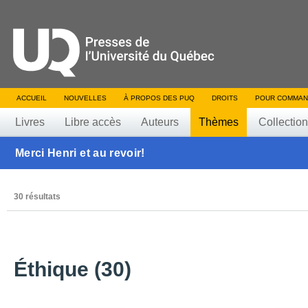
ACCUEIL
NOUVELLES
À PROPOS DES PUQ
DROITS
POUR COMMAN
Livres
Libre accès
Auteurs
Thèmes
Collectio
Merci Henri et au revoir!
30 résultats
Éthique (30)