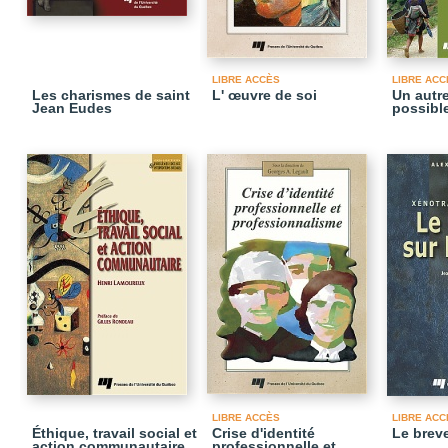
LIBRE ACCÈS
LIBRE ACC
Les charismes de saint
L' œuvre de soi
Un autre
Jean Eudes
possibl
LIBRE ACCÈS
LIBRE ACC
Éthique, travail social et
Crise d'identité
Le breve
action communautaire
professionnelle et