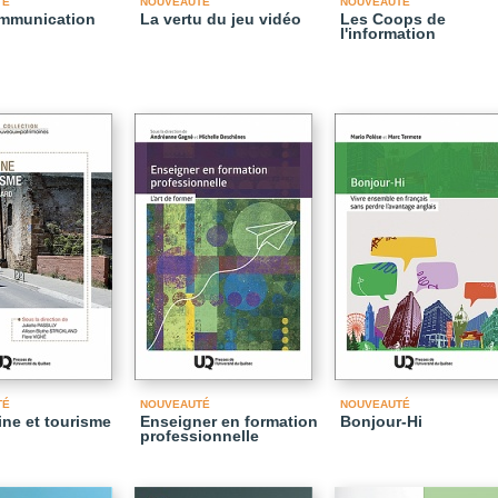
TÉ
NOUVEAUTÉ
NOUVEAUTÉ
ommunication
La vertu du jeu vidéo
Les Coops de
l'information
TÉ
NOUVEAUTÉ
NOUVEAUTÉ
ine et tourisme
Enseigner en formation
Bonjour-Hi
professionnelle