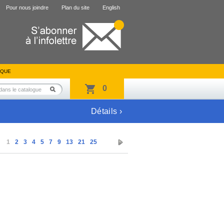
Pour nous joindre
Plan du site
English
IQUE
0
Détails ›
1
2
3
4
5
7
9
13
21
25