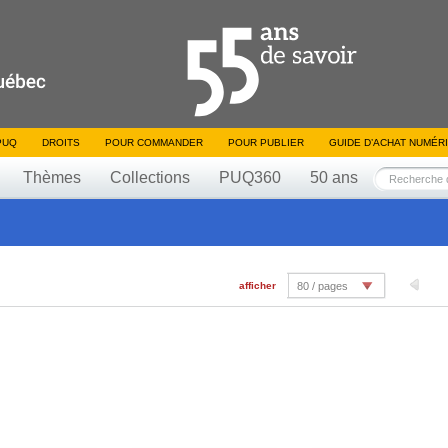
PUQ
DROITS
POUR COMMANDER
POUR PUBLIER
GUIDE D’ACHAT NUMÉR
Thèmes
Collections
PUQ360
50 ans
afficher
80 / pages