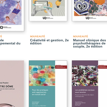
TÉ
NOUVEAUTÉ
NOUVEAUTÉ
ble
Créativité et gestion, 2e
Manuel clinique des
ppemental du
édition
psychothérapies de
e
couple, 2e édition