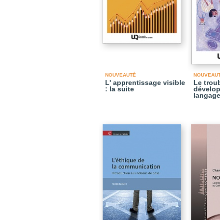
NOUVEAUTÉ
NOUVEAU
L' apprentissage visible
Le trou
: la suite
dévelo
langag