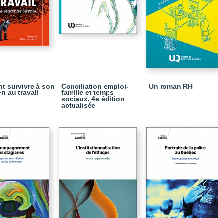
 survivre à son
Conciliation emploi-
Un roman RH
n au travail
famille et temps
sociaux, 4e édition
actualisée