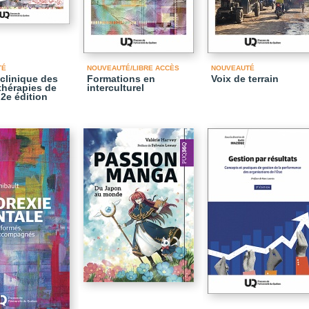
TÉ
NOUVEAUTÉ/LIBRE ACCÈS
NOUVEAUTÉ
clinique des
Formations en
Voix de terrain
hérapies de
interculturel
 2e édition