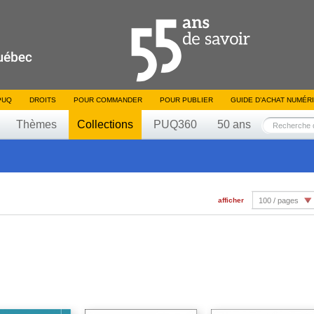
PUQ
DROITS
POUR COMMANDER
POUR PUBLIER
GUIDE D’ACHAT NUMÉR
Thèmes
Collections
PUQ360
50 ans
afficher
100 / pages