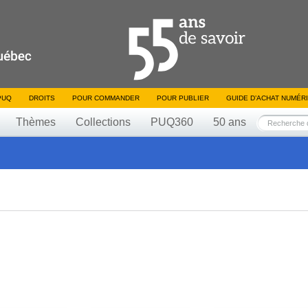
PUQ
DROITS
POUR COMMANDER
POUR PUBLIER
GUIDE D’ACHAT NUMÉR
Thèmes
Collections
PUQ360
50 ans