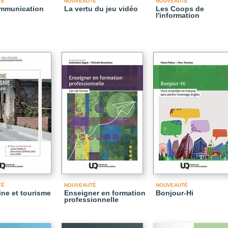
TÉ
NOUVEAUTÉ
NOUVEAUTÉ
ommunication
La vertu du jeu vidéo
Les Coops de
l'information
TÉ
NOUVEAUTÉ
NOUVEAUTÉ
ine et tourisme
Enseigner en formation
Bonjour-Hi
professionnelle