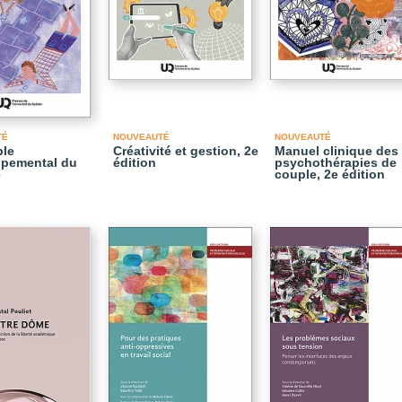
TÉ
NOUVEAUTÉ
NOUVEAUTÉ
ble
Créativité et gestion, 2e
Manuel clinique des
ppemental du
édition
psychothérapies de
e
couple, 2e édition