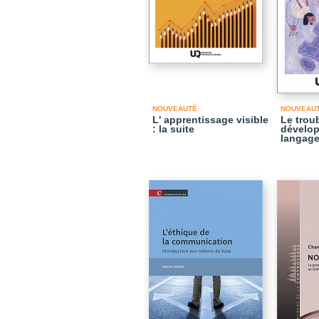
NOUVEAUTÉ
NOUVEAU
L' apprentissage visible
Le trou
: la suite
dévelo
langag