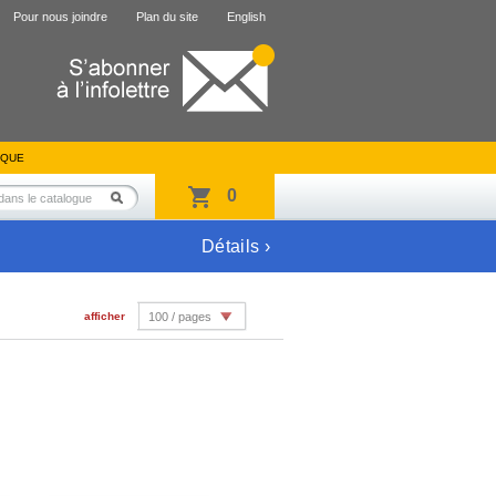
Pour nous joindre
Plan du site
English
IQUE
0
Détails ›
afficher
100 / pages