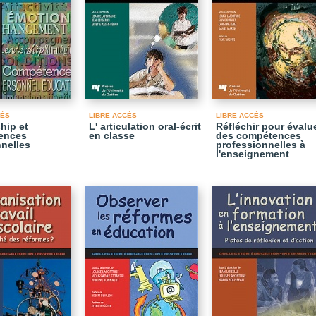
CÈS
LIBRE ACCÈS
LIBRE ACCÈS
hip et
L' articulation oral-écrit
Réfléchir pour évalu
ences
en classe
des compétences
nelles
professionnelles à
l'enseignement