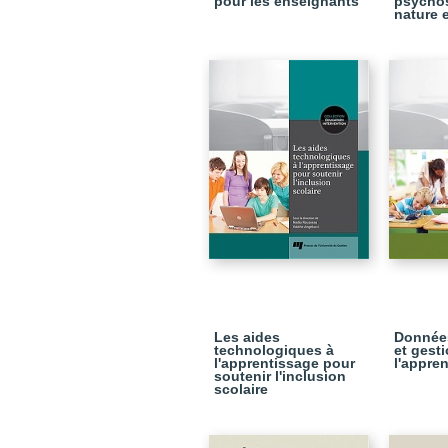
pour les enseignants
psychos
nature e
Les aides
Données
technologiques à
et gest
l'apprentissage pour
l'appre
soutenir l'inclusion
scolaire