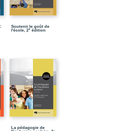
:
Soutenir le goût de
e
l'école, 2
édition
La pédagogie de