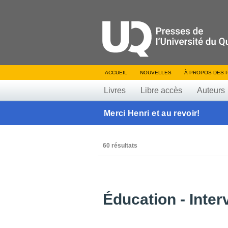
ACCUEIL
NOUVELLES
À PROPOS DES 
Livres
Libre accès
Auteurs
Merci Henri et au revoir!
60 résultats
Éducation - Inter