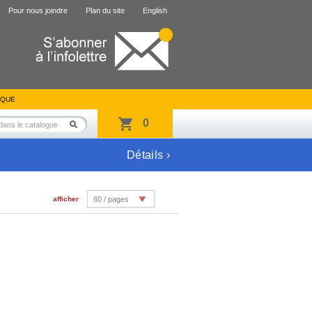
Pour nous joindre
Plan du site
English
IQUE
0
Détails ›
afficher
60 / pages