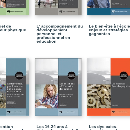
el de
L' accompagnement du
Le bien-être à l'école
teur physique
développement
enjeux et stratégies
personnel et
gagnantes
professionnel en
éducation
vention
Les 16-24 ans à
Les dyslexies-