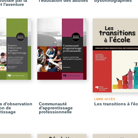
ociale par la
l'éducation des adultes
dysorthographies
t l'aventure
LIBRE ACCÈS
 d'observation
Communauté
Les transitions à l'é
ion de
d'apprentissage
ntissage
professionnelle