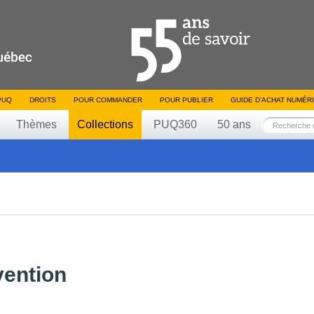
PUQ
DROITS
POUR COMMANDER
POUR PUBLIER
GUIDE D’ACHAT NUMÉR
Thèmes
Collections
PUQ360
50 ans
vention