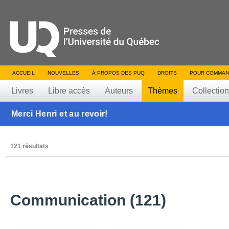
ACCUEIL
NOUVELLES
À PROPOS DES PUQ
DROITS
POUR COMMAN
Livres
Libre accès
Auteurs
Thèmes
Collectio
Merci Henri et au revoir!
121 résultats
Communication (121)