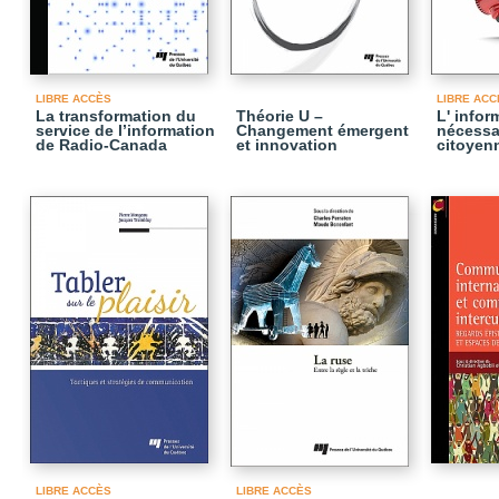
LIBRE ACCÈS
LIBRE ACC
La transformation du
Théorie U –
L' infor
service de l’information
Changement émergent
nécessa
de Radio-Canada
et innovation
citoyen
LIBRE ACCÈS
LIBRE ACCÈS