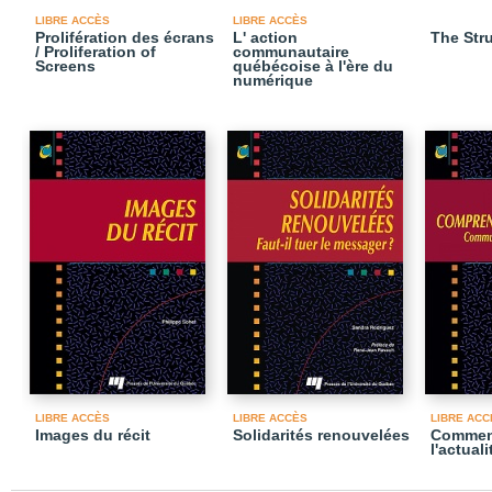
LIBRE ACCÈS
LIBRE ACCÈS
Prolifération des écrans
L' action
The Stru
/ Proliferation of
communautaire
Screens
québécoise à l'ère du
numérique
LIBRE ACCÈS
LIBRE ACCÈS
LIBRE ACC
Images du récit
Solidarités renouvelées
Commen
l'actuali