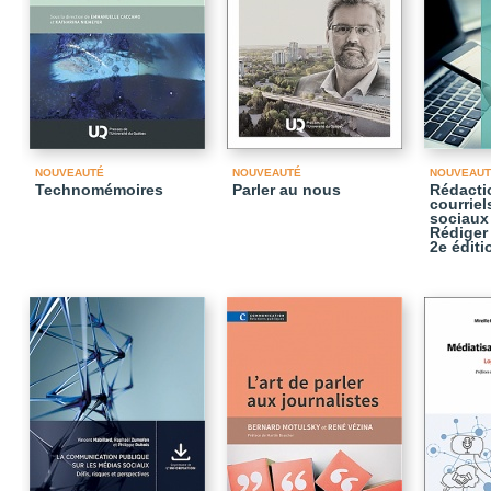
NOUVEAUTÉ
NOUVEAUTÉ
NOUVEAUT
Technomémoires
Parler au nous
Rédactio
courriel
sociaux 
Rédiger
2e éditi